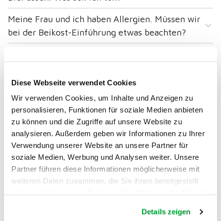
Meine Frau und ich haben Allergien. Müssen wir
bei der Beikost-Einführung etwas beachten?
Ab wann darf mein Kind...
Diese Webseite verwendet Cookies
Ab wann darf bzw. sollte mein Kind
Wir verwenden Cookies, um Inhalte und Anzeigen zu
personalisieren, Funktionen für soziale Medien anbieten
glutenhaltige Lebensmittel bekommen?
zu können und die Zugriffe auf unsere Website zu
Ab wann darf mein Kind Champignons und
analysieren. Außerdem geben wir Informationen zu Ihrer
Verwendung unserer Website an unsere Partner für
andere Pilze essen?
soziale Medien, Werbung und Analysen weiter. Unsere
Darf ich meinem Kind Fencheltee geben?
Partner führen diese Informationen möglicherweise mit
weiteren Daten zusammen, die Sie ihnen bereitgestellt
Darf mein 8-Monate altes Kind Salami, Schinken
haben oder die sie im Rahmen Ihrer Nutzung der Dienste
und Wurst essen?
gesammelt haben.
Details zeigen