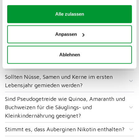
Mein Mann und ich essen seit einigen Jahren
kein Fleisch mehr. Können wir unser Kind auch
Alle zulassen
vegetarisch ernähren?
Mein Sohn ist 3 Jahre alt. Ist Molke gesund?
Anpassen
Rohe tierische Lebensmittel müssen im 1.
Lebensjahr gemieden werden. Welche
Ablehnen
Lebensmittel sind damit gemeint?
Sollten Nüsse, Samen und Kerne im ersten
Lebensjahr gemieden werden?
Sind Pseudogetreide wie Quinoa, Amaranth und
Buchweizen für die Säuglings- und
Kleinkindernährung geeignet?
Stimmt es, dass Auberginen Nikotin enthalten?