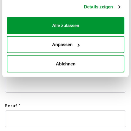
Ort
*
gesammelt haben.
Details zeigen
Alle zulassen
Telefon
Anpassen
Ablehnen
E-Mail
*
Beruf
*