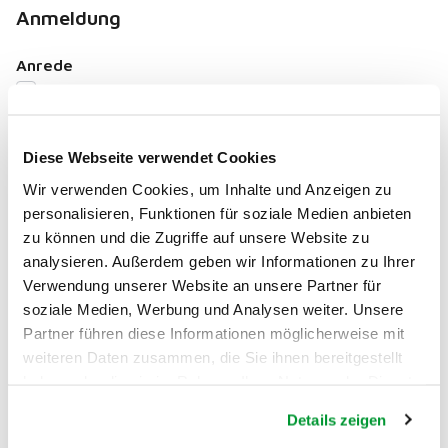
Anmeldung
Anrede
Frau
Herr
Diese Webseite verwendet Cookies
Vorname
*
Wir verwenden Cookies, um Inhalte und Anzeigen zu
personalisieren, Funktionen für soziale Medien anbieten
zu können und die Zugriffe auf unsere Website zu
analysieren. Außerdem geben wir Informationen zu Ihrer
Verwendung unserer Website an unsere Partner für
Nachname
*
soziale Medien, Werbung und Analysen weiter. Unsere
Partner führen diese Informationen möglicherweise mit
weiteren Daten zusammen, die Sie ihnen bereitgestellt
haben oder die sie im Rahmen Ihrer Nutzung der Dienste
gesammelt haben.
Details zeigen
E-Mail
*