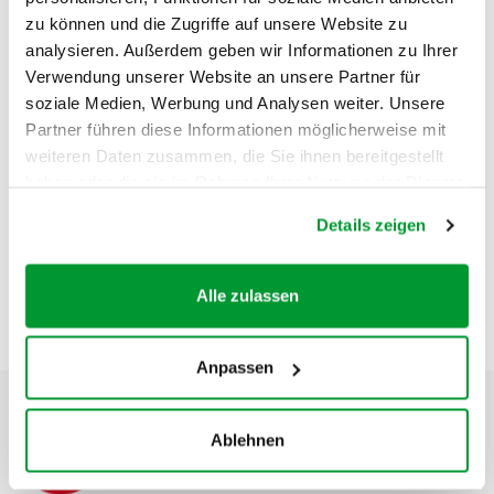
enfants. Les documents peuvent être téléchargés
zu können und die Zugriffe auf unsere Website zu
directement sur «fit4future» ou commandés en version
analysieren. Außerdem geben wir Informationen zu Ihrer
imprimée :
Verwendung unserer Website an unsere Partner für
soziale Medien, Werbung und Analysen weiter. Unsere
Partner führen diese Informationen möglicherweise mit
weiteren Daten zusammen, die Sie ihnen bereitgestellt
«fit4future» - Food Champions
haben oder die sie im Rahmen Ihrer Nutzung der Dienste
gesammelt haben.
Details zeigen
Alle zulassen
Anpassen
Ablehnen