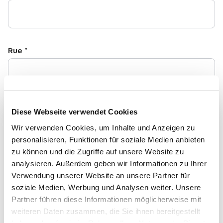
Rue
*
Numéro de rue
*
Diese Webseite verwendet Cookies
Wir verwenden Cookies, um Inhalte und Anzeigen zu
personalisieren, Funktionen für soziale Medien anbieten
zu können und die Zugriffe auf unsere Website zu
analysieren. Außerdem geben wir Informationen zu Ihrer
CP
*
Verwendung unserer Website an unsere Partner für
soziale Medien, Werbung und Analysen weiter. Unsere
Partner führen diese Informationen möglicherweise mit
weiteren Daten zusammen, die Sie ihnen bereitgestellt
haben oder die sie im Rahmen Ihrer Nutzung der Dienste