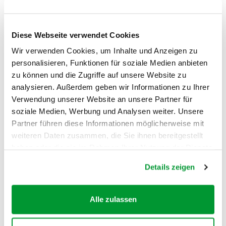
Végétarien à temps partiel - Remo
Diese Webseite verwendet Cookies
Wir verwenden Cookies, um Inhalte und Anzeigen zu
La gourmande - Lea
personalisieren, Funktionen für soziale Medien anbieten
zu können und die Zugriffe auf unsere Website zu
analysieren. Außerdem geben wir Informationen zu Ihrer
L'ennemie du gaspi - Sara
Verwendung unserer Website an unsere Partner für
soziale Medien, Werbung und Analysen weiter. Unsere
Partner führen diese Informationen möglicherweise mit
Le traqueur de label - Dani
weiteren Daten zusammen, die Sie ihnen bereitgestellt
haben oder die sie im Rahmen Ihrer Nutzung der Dienste
gesammelt haben.
Accrochée au terroir - Chiara
Details zeigen
Alle zulassen
L’économe - Pascal