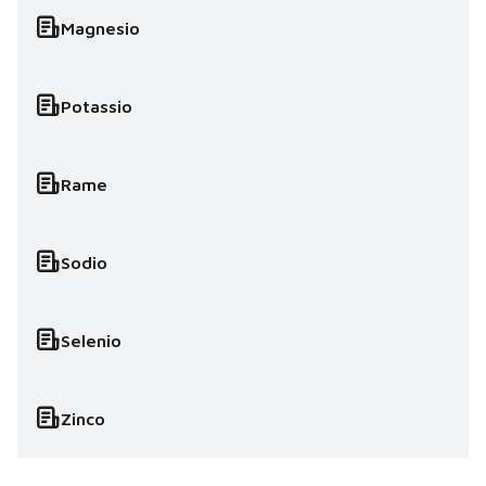
Magnesio
Potassio
Rame
Sodio
Selenio
Zinco