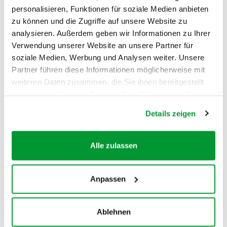
personalisieren, Funktionen für soziale Medien anbieten
zu können und die Zugriffe auf unsere Website zu
analysieren. Außerdem geben wir Informationen zu Ihrer
Brigitte Buri
Verwendung unserer Website an unsere Partner für
soziale Medien, Werbung und Analysen weiter. Unsere
Fachexpertin Ernährung
Partner führen diese Informationen möglicherweise mit
weiteren Daten zusammen, die Sie ihnen bereitgestellt
haben oder die sie im Rahmen Ihrer Nutzung der Dienste
gesammelt haben.
Details zeigen
Alle zulassen
Anpassen
Ablehnen