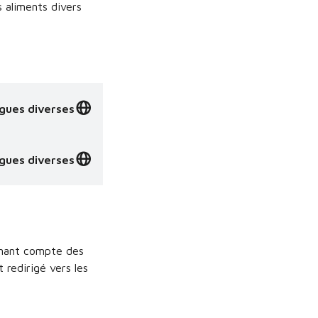
s aliments divers
gues diverses
gues diverses
tenant compte des
 redirigé vers les