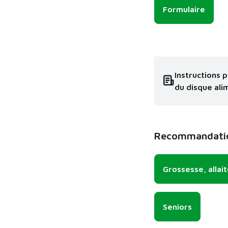
Formulaire
Instructions p
du disque ali
Recommandation
Grossesse, allai
Seniors