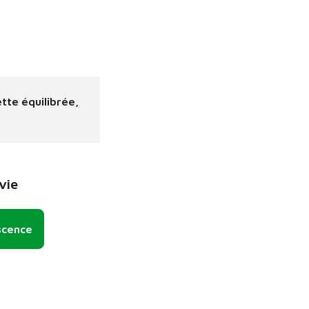
ette équilibrée,
vie
scence